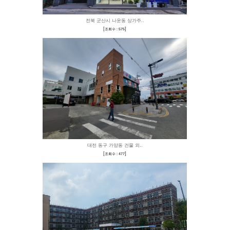
경기도 하남캠핑장 T-
[
]
조회수 : 357
청주이동식주택 T-웨이