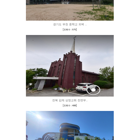
[
]
조회수 : 360
주문진펜션 신축 (지붕
[
]
조회수 : 557