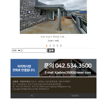
광양 나루터횟집 상
[
]
조회수 : 351