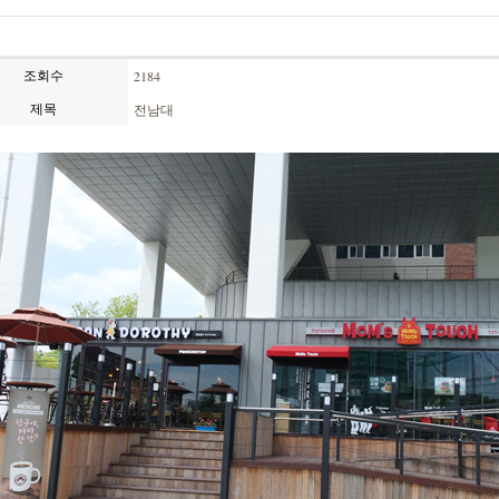
2184
조회수
전남대
제목