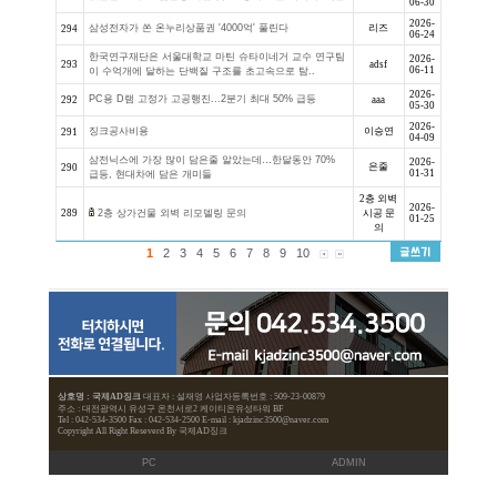
견적문의
번호
제목
공
견적문의 시 비밀글로 작성해주시기 바랍니
지
리즈출장샵 아트미출장샵 핑걸일본인출장
297
제발 '돈 버는 법'부터 배우지 마세요
296
核설전 北대표, 김일성 사진 찢고 “생떼 쓰
295
삼성전자가 쏜 온누리상품권 '4000억' 풀
294
한국연구재단은 서울대학교 마틴 슈타이네