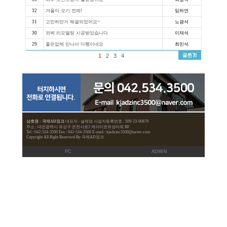
시공후기
번호
제목
공지
국제AD건설에서 시공하신 실제고객님 
37
답답한 마음에 문의 드립니다.
36
지붕공사 수리
35
외벽공사 디자인 굿!!
34
어린이집 시공 완공
33
외부 포인트공사 잘받았어요
32
겨울이 오기 전에!
31
고민하던거 해결되었어요~